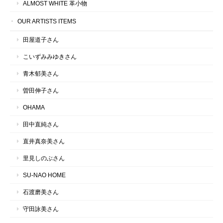
ALMOST WHITE 革小物
OUR ARTISTS ITEMS
田屋道子さん
こいずみみゆきさん
青木郁美さん
曽田伸子さん
OHAMA
田中直純さん
直井真奈美さん
里見しのぶさん
SU-NAO HOME
石渡磨美さん
守田詠美さん