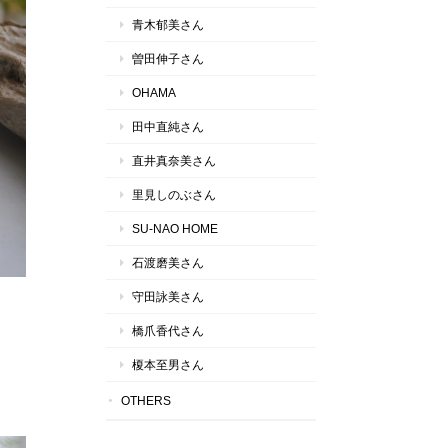
青木郁美さん
曽田伸子さん
OHAMA
田中直純さん
直井真奈美さん
里見しのぶさん
SU-NAO HOME
石渡磨美さん
守田詠美さん
橋爪香代さん
榎本至男さん
OTHERS