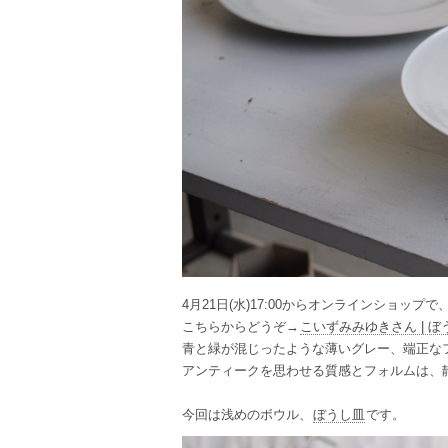
4月21日(水)17:00からオンラインショッ
こちらからどうぞ→
こいずみみゆきさん | ぼ
青と緑が混じったような薄いグレー、端正な
アンティークを思わせる質感とフォルムは、
今回は浅めのボウル、
ぼうし皿
です。