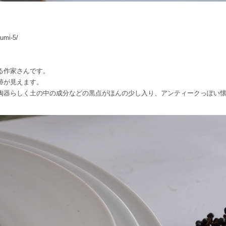
zumi-5/
る作家さんです。
跡が見えます。
陶器らしく土の中の成分などの黒点がほんの少し入り、アンティークっぽい