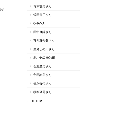
青木郁美さん
地が
曽田伸子さん
OHAMA
田中直純さん
直井真奈美さん
里見しのぶさん
SU-NAO HOME
石渡磨美さん
守田詠美さん
橋爪香代さん
榎本至男さん
OTHERS