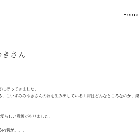
Home
ゆきさん
谷に行ってきました。
る、こいずみみゆきさんの器を生み出している工房はどんなところなのか、
可愛らしい看板がありました。
る内装が。。。