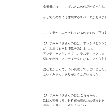
食器棚には、こいずみさんの作品が並べられていま
そしてその奥には作業するスペースがありま
ここで器が生み出されているのですね。下は
こいずみみゆきさんの器は、すっきりとシン
が、工房にも同じ印象を受けました。
アンティークといっても、ラスティックに古
切に使われてアンティークになる、そんな印
居心地がよくて、つい長居してしまいました
こいずみさん、ありがとうございました。
こいずみみゆきさんの器は
こちら
から。
次回入荷分より、材料費高騰のため値段をあ
是非、お早めにご検討ください。