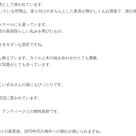
房として使われています。
ていている空間は、造り付けのきちんとした家具が懐かしくもお洒落で、居心
ィテールにも凝っています。
昔の美容院らしい丸みを帯びたもの。
せるモダンな意匠ですね。
も映えています。タイルと木の組み合わせがとても素敵。
ロ写真がとても合っています。
こいずみさんの器にもぴったりです。
窓辺に置かれています。
。アンティークとの相性抜群です。
) の風景画。1970年代の海外への憧れが感じられますね。