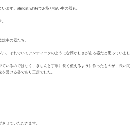
す。almost whiteでお取り扱い中の器も。
す。
乾燥中の器たち。
プル、それでいてアンティークのようにな懐かしさがある器だと思っていま
びているのではなく、きちんと丁寧に長く使えるように作ったものが、長い
象を受ける器であり工房でした。
。
げさせていただきます。