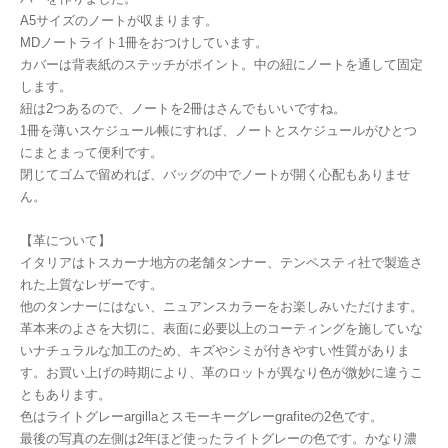
A5サイズのノートが収まります。
MDノートライト1冊をおつけしています。
カバーは背表紙のステッチがポイント。中の紐にノートを通して固定
します。
紐は2つあるので、ノートを2冊はさんでもいいですね。
1冊を薄いスケジュール帳にすれば、ノートとスケジュールがひとつ
にまとまって便利です。
閉じてゴムで留めれば、バッグの中でノートが開く心配もありませ
ん。
【革について】
イタリアはトスカーナ地方の老舗タンナー、テンペスティ社で製造さ
れた上質なレザーです。
他のタンナーにはない、ニュアンスカラーをお楽しみいただけます。
革本来のよさを大切に、表面に必要以上のコーティングを施していな
いナチュラルな加工のため、キズやシミが付きやすい性質がありま
す。お買い上げの時期により、革のロットが異なり色が微妙に違うこ
ともあります。
色はライトグレーargillaとスモーキーグレーgrafiteの2色です。
最後の写真の左側は2年ほど使ったライトグレーの色です。かなり濃