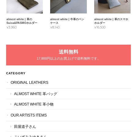
almost white | 革の
almost white | 牛革のペン
almost white | 革のスマホ
Suica&PASMOホルダー
ケース
ホルダー
¥3,960
¥8,140
¥16,500
送料無料
17,800円以上のお買上げで送料無料です。
CATEGORY
ORIGINAL LEATHERS
ALMOST WHITE 革バッグ
ALMOST WHITE 革小物
OUR ARTISTS ITEMS
田屋道子さん
こいずみみゆきさん