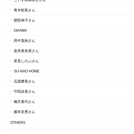
青木郁美さん
曽田伸子さん
OHAMA
田中直純さん
直井真奈美さん
里見しのぶさん
SU-NAO HOME
石渡磨美さん
守田詠美さん
橋爪香代さん
榎本至男さん
OTHERS