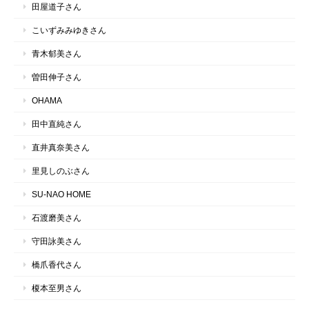
田屋道子さん
こいずみみゆきさん
青木郁美さん
曽田伸子さん
OHAMA
田中直純さん
直井真奈美さん
里見しのぶさん
SU-NAO HOME
石渡磨美さん
守田詠美さん
橋爪香代さん
榎本至男さん