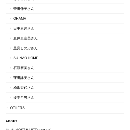
曽田伸子さん
OHAMA
田中直純さん
直井真奈美さん
里見しのぶさん
SU-NAO HOME
石渡磨美さん
守田詠美さん
橋爪香代さん
榎本至男さん
OTHERS
ABOUT
ALMOST WHITEについて