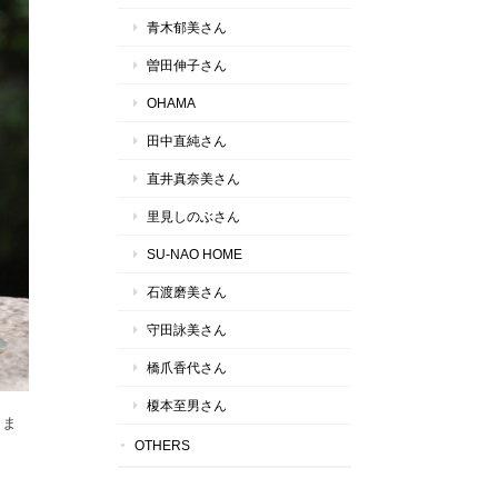
青木郁美さん
曽田伸子さん
OHAMA
田中直純さん
直井真奈美さん
里見しのぶさん
SU-NAO HOME
石渡磨美さん
守田詠美さん
橋爪香代さん
榎本至男さん
りま
OTHERS