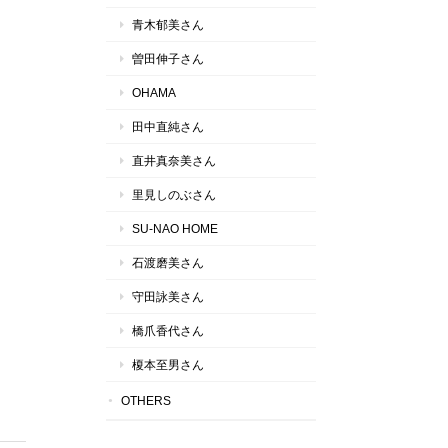
青木郁美さん
曽田伸子さん
OHAMA
田中直純さん
直井真奈美さん
里見しのぶさん
SU-NAO HOME
石渡磨美さん
守田詠美さん
橋爪香代さん
榎本至男さん
OTHERS