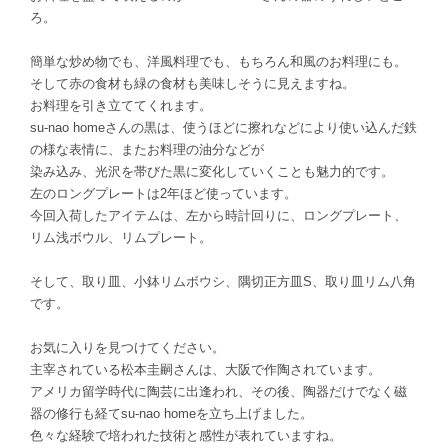
ろ。
簡単な炒め物でも、洋風料理でも、もちろん和風のお料理にも。
そして赤の食材も緑の食材も美味しそうに見えますね。
お料理を引き立ててくれます。
su-nao homeさんの黒は、使うほどに擦れなどにより使い込んだ鉄
の様な表情に、またお料理の油分などが
染み込み、光沢を帯びた黒に変化していくことも魅力的です。
左のロングプレートは2年ほど使っています。
今回入荷したアイテムは、左から時計回りに、ロングプレート、
リム浅ボウル、リムプレート。
そして、取り皿、小鉢リムボウシ、隅切正方皿S、取り皿リム八角
です。
お気に入りを見つけてください。
主宰されている松本圭嗣さんは、大阪で作陶されています。
アメリカ留学時代に陶芸に出逢われ、その後、陶器だけでなく磁
器の修行も経てsu-nao homeを立ち上げました。
色々な経験で培われた技術と感性が表れていますね。