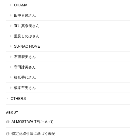
OHAMA
田中直純さん
直井真奈美さん
里見しのぶさん
SU-NAO HOME
石渡磨美さん
守田詠美さん
橋爪香代さん
榎本至男さん
OTHERS
ABOUT
ALMOST WHITEについて
特定商取引法に基づく表記