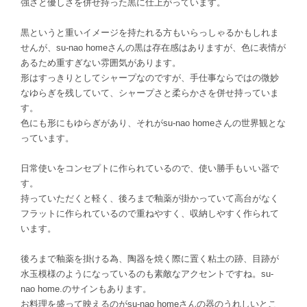
強さと優しさを併せ持った黒に仕上がっています。
黒というと重いイメージを持たれる方もいらっしゃるかもしれま
せんが、su-nao homeさんの黒は存在感はありますが、色に表情が
あるため重すぎない雰囲気があります。
形はすっきりとしてシャープなのですが、手仕事ならではの微妙
なゆらぎを残していて、シャープさと柔らかさを併せ持っていま
す。
色にも形にもゆらぎがあり、それがsu-nao homeさんの世界観とな
っています。
日常使いをコンセプトに作られているので、使い勝手もいい器で
す。
持っていただくと軽く、後ろまで釉薬が掛かっていて高台がなく
フラットに作られているので重ねやすく、収納しやすく作られて
います。
後ろまで釉薬を掛ける為、陶器を焼く際に置く粘土の跡、目跡が
水玉模様のようになっているのも素敵なアクセントですね。su-
nao home.のサインもあります。
お料理を盛って映えるのがsu-nao homeさんの器のうれしいとこ