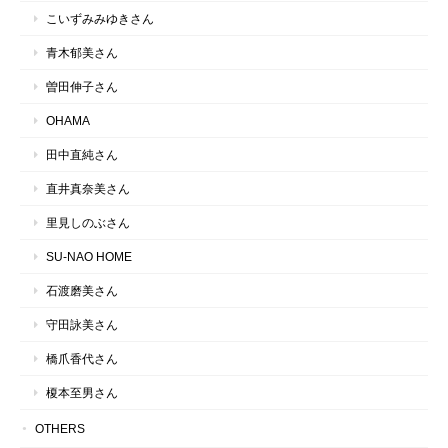
こいずみみゆきさん
青木郁美さん
曽田伸子さん
OHAMA
田中直純さん
直井真奈美さん
里見しのぶさん
SU-NAO HOME
石渡磨美さん
守田詠美さん
橋爪香代さん
榎本至男さん
OTHERS