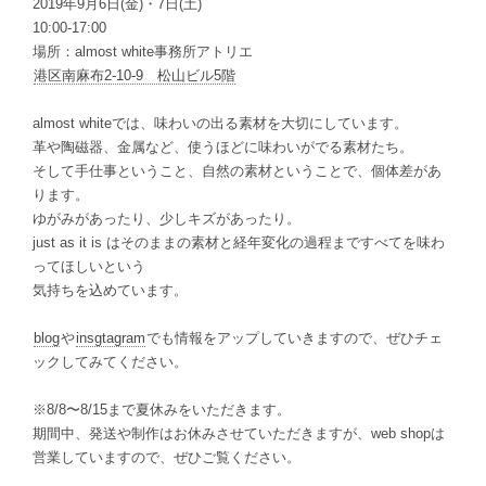
2019年9月6日(金)・7日(土)
10:00-17:00
場所：almost white事務所アトリエ
港区南麻布2-10-9 松山ビル5階
almost whiteでは、味わいの出る素材を大切にしています。
革や陶磁器、金属など、使うほどに味わいがでる素材たち。
そして手仕事ということ、自然の素材ということで、個体差があ
ります。
ゆがみがあったり、少しキズがあったり。
just as it is はそのままの素材と経年変化の過程まですべてを味わ
ってほしいという
気持ちを込めています。
blog
や
insgtagram
でも情報をアップしていきますので、ぜひチェ
ックしてみてください。
※8/8〜8/15まで夏休みをいただきます。
期間中、発送や制作はお休みさせていただきますが、web shopは
営業していますので、ぜひご覧ください。