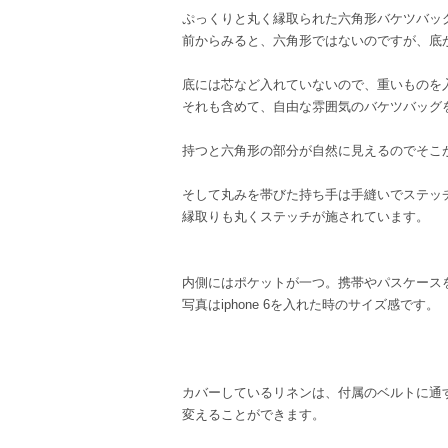
ぷっくりと丸く縁取られた六角形バケツバッ
前からみると、六角形ではないのですが、底
底には芯など入れていないので、重いものを
それも含めて、自由な雰囲気のバケツバッグ
持つと六角形の部分が自然に見えるのでそこ
そして丸みを帯びた持ち手は手縫いでステッ
縁取りも丸くステッチが施されています。
内側にはポケットが一つ。携帯やパスケース
写真はiphone 6を入れた時のサイズ感です。
カバーしているリネンは、付属のベルトに通
変えることができます。