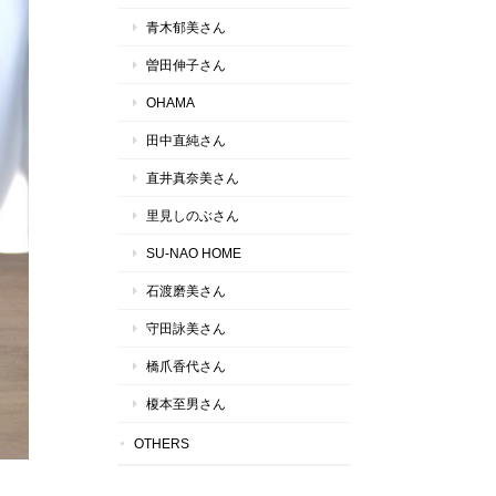
青木郁美さん
曽田伸子さん
OHAMA
田中直純さん
直井真奈美さん
里見しのぶさん
SU-NAO HOME
石渡磨美さん
守田詠美さん
橋爪香代さん
榎本至男さん
OTHERS