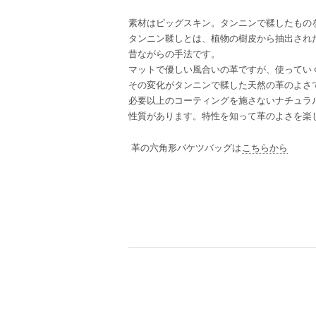
素材はピッグスキン。タンニンで鞣したもの
タンニン鞣しとは、植物の樹皮から抽出され
昔ながらの手法です。
マットで優しい風合いの革ですが、使ってい
その変化がタンニンで鞣した天然の革のよさ
必要以上のコーティングを施さないナチュラ
性質があります。特性を知って革のよさを楽
革の六角形バケツバッグは
こちらから