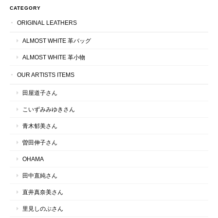
CATEGORY
ORIGINAL LEATHERS
ALMOST WHITE 革バッグ
ALMOST WHITE 革小物
OUR ARTISTS ITEMS
田屋道子さん
こいずみみゆきさん
青木郁美さん
曽田伸子さん
OHAMA
田中直純さん
直井真奈美さん
里見しのぶさん