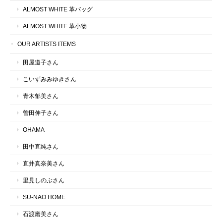
ALMOST WHITE 革バッグ
ALMOST WHITE 革小物
OUR ARTISTS ITEMS
田屋道子さん
こいずみみゆきさん
青木郁美さん
曽田伸子さん
OHAMA
田中直純さん
直井真奈美さん
里見しのぶさん
SU-NAO HOME
石渡磨美さん