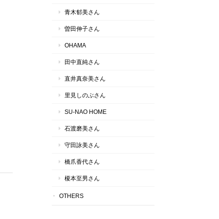
青木郁美さん
曽田伸子さん
OHAMA
田中直純さん
直井真奈美さん
里見しのぶさん
SU-NAO HOME
石渡磨美さん
守田詠美さん
橋爪香代さん
榎本至男さん
OTHERS