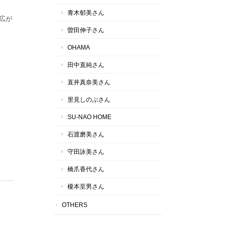
青木郁美さん
の広が
曽田伸子さん
OHAMA
田中直純さん
直井真奈美さん
里見しのぶさん
SU-NAO HOME
石渡磨美さん
守田詠美さん
橋爪香代さん
榎本至男さん
OTHERS