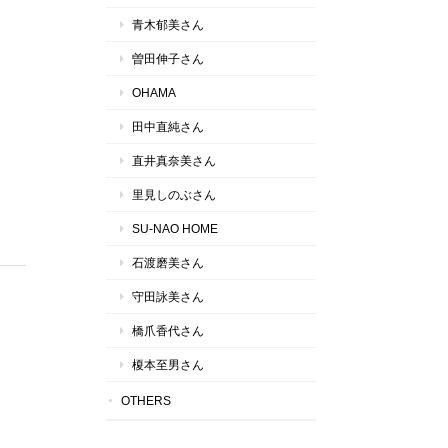
青木郁美さん
曽田伸子さん
OHAMA
田中直純さん
直井真奈美さん
里見しのぶさん
SU-NAO HOME
石渡磨美さん
守田詠美さん
橋爪香代さん
榎本至男さん
OTHERS