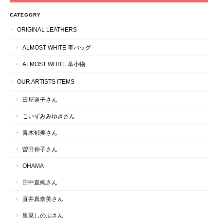
CATEGORY
ORIGINAL LEATHERS
ALMOST WHITE 革バッグ
ALMOST WHITE 革小物
OUR ARTISTS ITEMS
田屋道子さん
こいずみみゆきさん
青木郁美さん
曽田伸子さん
OHAMA
田中直純さん
直井真奈美さん
里見しのぶさん