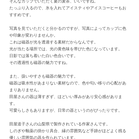
そんなカップでいただく夏の麦茶、いいですね。
たっぷり入るので、氷を入れてアイスティやアイスコーヒーもお
すすめです。
写真を見ていただくと分かるのですが、写真によってカップに色
や印象が変わりませんか。
これは磁器が光を透過する素材だからなんです。
光が当たる場所では、光の黄色味を帯びた色になっています。
日影では落ち着いた白い色合いです。
その透過性も磁器の魅力ですね。
また、扱いやすさも磁器の魅力です。
磁器は吸水性があまりない素材なので、色や匂い移りの心配があ
まりありません。
田屋さんの器は薄すぎず、ほどいい厚みがあり安心感がありま
す。
可愛らしさもありますが、日常の器というのがぴったりです。
田屋道子さんの山梨県で製作されている作家さんです。
しのぎや釉薬の掛かり具合、縁の雰囲気など手跡がほどよく残る
優しい雰囲気の器を作られています。