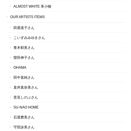
ALMOST WHITE 革小物
OUR ARTISTS ITEMS
田屋道子さん
こいずみみゆきさん
青木郁美さん
曽田伸子さん
OHAMA
田中直純さん
直井真奈美さん
里見しのぶさん
SU-NAO HOME
石渡磨美さん
守田詠美さん