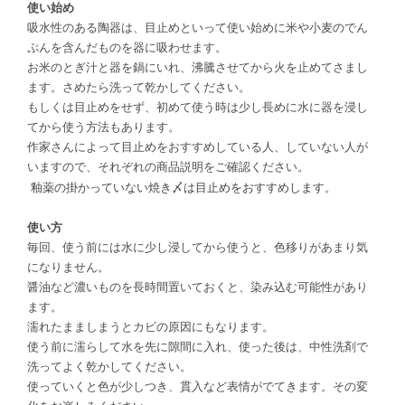
使い始め
吸水性のある陶器は、目止めといって使い始めに米や小麦のでん
ぷんを含んだものを器に吸わせます。
お米のとぎ汁と器を鍋にいれ、沸騰させてから火を止めてさまし
ます。さめたら洗って乾かしてください。
もしくは目止めをせず、初めて使う時は少し長めに水に器を浸し
てから使う方法もあります。
作家さんによって目止めをおすすめしている人、していない人が
いますので、それぞれの商品説明をご確認ください。
釉薬の掛かっていない焼き〆は目止めをおすすめします。
使い方
毎回、使う前には水に少し浸してから使うと、色移りがあまり気
になりません。
醤油など濃いものを長時間置いておくと、染み込む可能性があり
ます。
濡れたまましまうとカビの原因にもなります。
使う前に濡らして水を先に隙間に入れ、使った後は、中性洗剤で
洗ってよく乾かしてください。
使っていくと色が少しつき、貫入など表情がでてきます。その変