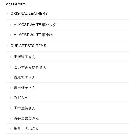
CATEGORY
ORIGINAL LEATHERS
ALMOST WHITE 革バッグ
ALMOST WHITE 革小物
OUR ARTISTS ITEMS
田屋道子さん
こいずみみゆきさん
青木郁美さん
曽田伸子さん
OHAMA
田中直純さん
直井真奈美さん
里見しのぶさん