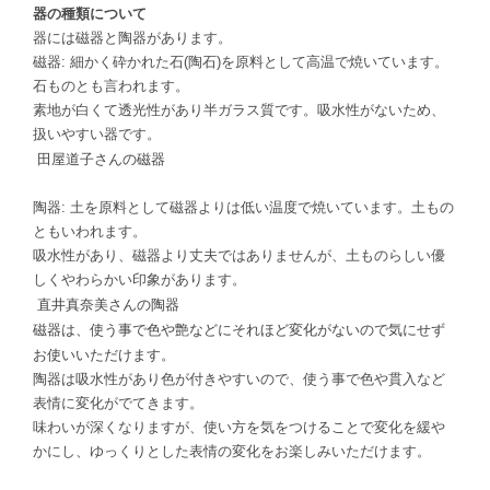
器の種類について
器には磁器と陶器があります。
磁器: 細かく砕かれた石(陶石)を原料として高温で焼いています。
石ものとも言われます。
素地が白くて透光性があり半ガラス質です。吸水性がないため、
扱いやすい器です。
田屋道子さんの磁器
陶器: 土を原料として磁器よりは低い温度で焼いています。土もの
ともいわれます。
吸水性があり、磁器より丈夫ではありませんが、土ものらしい優
しくやわらかい印象があります。
直井真奈美さんの陶器
磁器は、使う事で色や艶などにそれほど変化がないので気にせず
お使いいただけます。
陶器は吸水性があり色が付きやすいので、使う事で色や貫入など
表情に変化がでてきます。
味わいが深くなりますが、使い方を気をつけることで変化を緩や
かにし、ゆっくりとした表情の変化をお楽しみいただけます。