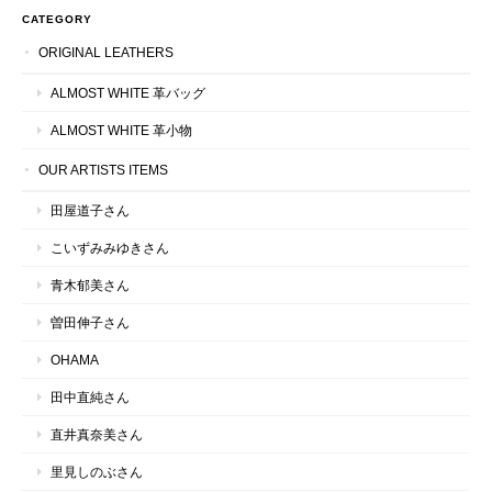
CATEGORY
ORIGINAL LEATHERS
ALMOST WHITE 革バッグ
ALMOST WHITE 革小物
OUR ARTISTS ITEMS
田屋道子さん
こいずみみゆきさん
青木郁美さん
曽田伸子さん
OHAMA
田中直純さん
直井真奈美さん
里見しのぶさん