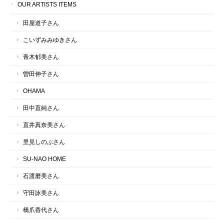
OUR ARTISTS ITEMS
田屋道子さん
こいずみみゆきさん
青木郁美さん
曽田伸子さん
OHAMA
田中直純さん
直井真奈美さん
里見しのぶさん
SU-NAO HOME
石渡磨美さん
守田詠美さん
橋爪香代さん