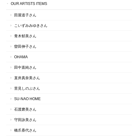
OUR ARTISTS ITEMS
田屋道子さん
こいずみみゆきさん
青木郁美さん
曽田伸子さん
OHAMA
田中直純さん
直井真奈美さん
里見しのぶさん
SU-NAO HOME
石渡磨美さん
守田詠美さん
橋爪香代さん