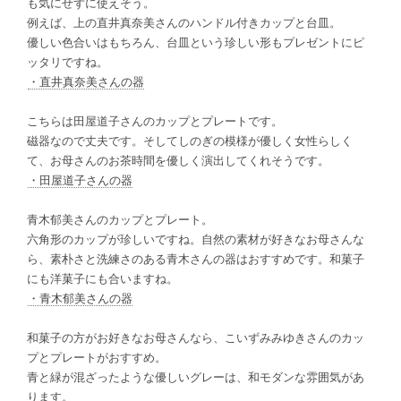
も気にせずに使えそう。
例えば、上の直井真奈美さんのハンドル付きカップと台皿。
優しい色合いはもちろん、台皿という珍しい形もプレゼントにピ
ッタリですね。
・直井真奈美さんの器
こちらは田屋道子さんのカップとプレートです。
磁器なので丈夫です。そしてしのぎの模様が優しく女性らしく
て、お母さんのお茶時間を優しく演出してくれそうです。
・田屋道子さんの器
青木郁美さんのカップとプレート。
六角形のカップが珍しいですね。自然の素材が好きなお母さんな
ら、素朴さと洗練さのある青木さんの器はおすすめです。和菓子
にも洋菓子にも合いますね。
・青木郁美さんの器
和菓子の方がお好きなお母さんなら、こいずみみゆきさんのカッ
プとプレートがおすすめ。
青と緑が混ざったような優しいグレーは、和モダンな雰囲気があ
ります。