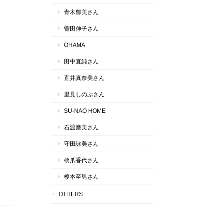
青木郁美さん
曽田伸子さん
OHAMA
田中直純さん
直井真奈美さん
里見しのぶさん
SU-NAO HOME
石渡磨美さん
守田詠美さん
橋爪香代さん
榎本至男さん
OTHERS