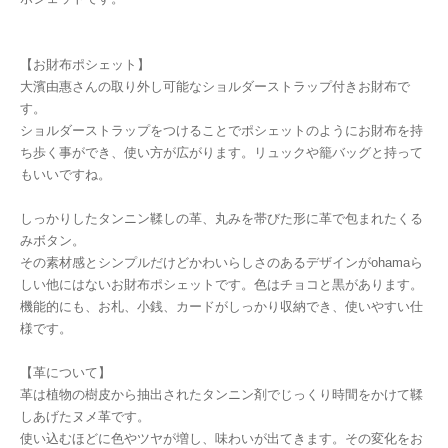
【お財布ポシェット】
大濱由惠さんの取り外し可能なショルダーストラップ付きお財布で
す。
ショルダーストラップをつけることでポシェットのようにお財布を持
ち歩く事ができ、使い方が広がります。リュックや籠バッグと持って
もいいですね。
しっかりしたタンニン鞣しの革、丸みを帯びた形に革で包まれたくる
みボタン。
その素材感とシンプルだけどかわいらしさのあるデザインがohamaら
しい他にはないお財布ポシェットです。色はチョコと黒があります。
機能的にも、お札、小銭、カードがしっかり収納でき、使いやすい仕
様です。
【革について】
革は植物の樹皮から抽出されたタンニン剤でじっくり時間をかけて鞣
しあげたヌメ革です。
使い込むほどに色やツヤが増し、味わいが出てきます。その変化をお