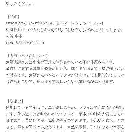
楽しみください。
【詳細】
size:18cmx10.5cmx1.2cm(ショルダーストラップ:125㎝)
※身長156cmの人だと斜めがけしてお財布がお尻あたりになります。
材質:牛革
作家:大濱由惠(ohama)
【大濱由惠さんについて】
大濱由惠さんは東京の工房で制作されている革の作家さんです。
物作りに対する真摯な姿勢が伝わる、隅々まで考えて丁寧に作られた
お財布です。大濱さんの作るバッグやお財布はとても機能的でしっか
り作られていて、長く使ってほしいという気持ちが伝わります。
【取扱い】
使用している牛革はタンニン鞣しのため、ツヤが出て色に深みが増し
ます。使い込むほど味わいがでてきます。革本来の味を大切にしてい
ますので、革に個体差、場所の差がでてきます。シボや色むら、キズ
など、素材や工程で多少あります。自然の素材、手づくりという事を