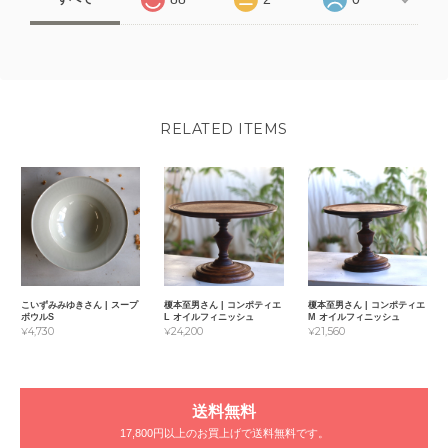
RELATED ITEMS
こいずみみゆきさん | スープ
榎本至男さん | コンポティエ
榎本至男さん | コンポティエ
ボウルS
L オイルフィニッシュ
M オイルフィニッシュ
¥4,730
¥24,200
¥21,560
送料無料
17,800円以上のお買上げで送料無料です。