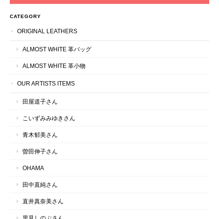
CATEGORY
ORIGINAL LEATHERS
ALMOST WHITE 革バッグ
ALMOST WHITE 革小物
OUR ARTISTS ITEMS
田屋道子さん
こいずみみゆきさん
青木郁美さん
曽田伸子さん
OHAMA
田中直純さん
直井真奈美さん
里見しのぶさん