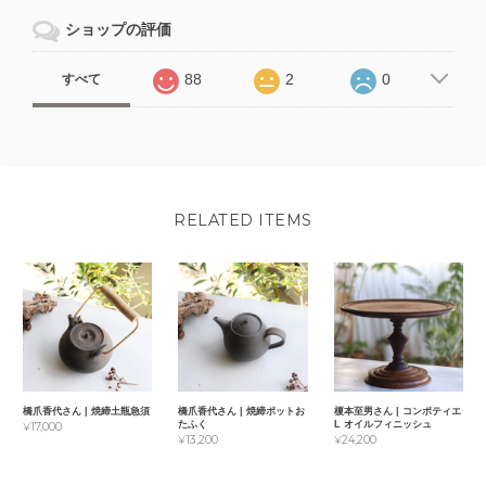
ショップの評価
88
2
0
すべて
RELATED ITEMS
橋爪香代さん | 焼締土瓶急須
橋爪香代さん | 焼締ポットお
榎本至男さん | コンポティエ
たふく
L オイルフィニッシュ
¥17,000
¥13,200
¥24,200