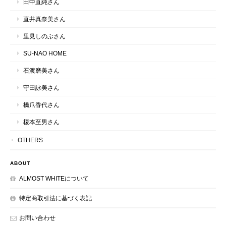
田中直純さん
直井真奈美さん
里見しのぶさん
SU-NAO HOME
石渡磨美さん
守田詠美さん
橋爪香代さん
榎本至男さん
OTHERS
ABOUT
ALMOST WHITEについて
特定商取引法に基づく表記
お問い合わせ