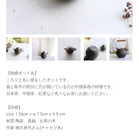
【焼締ポット丸】
ころりと丸い形をしたポットです。
蓋と取手の部分に穴が開いているのが中国茶器の特徴です。
日本茶、中国茶、紅茶など色々なお茶にお使いください。
【詳細】
size: l 10cm x w 7.5cm x h 9 cm
材質:陶器、真鍮、お茶の木
作家:橋爪香代さん(チャカブ木)